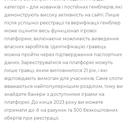
категорії – для новачків і постійних гемблерів, які
демонструють високу активність на сайті. Лише
після успішної реєстрації та верифікації гемблер
може оцінити весь функціонал ігрової
платформи, включаючи можливість виведення
власних заробітків. Ідентифікацію гравець
можна пройти через підтвердження паспортних
даних. Зареєструватися на платформі можуть
лише гравці, яким виповнилося 21 рік, і які
відповідають вимогам для учасників. Саме слоти
вважаються найпопулярнішим розділом, тому ви
знайдете банери з доступними іграми на
платформі. До кінця 2023 року ви можете
отримати до ₴ на рахунок та 300 безкоштовних
обертів при реєстрації.