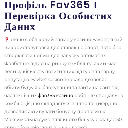
Профіль Fav365 І
Перевірка Особистих
Даних
Якщо є обліковий запис у казино Favbet, який
використовувався для ставок на спорт, потрібно
створювати новий для запуску автоматів?
Фавбет це лідер на ринку гемблінгу, який має
велику кількість позитивних відгуків та гарну
репутацію. Favbet casino зеркало дозволяє
обійти будь-які блокування та зайти на сайт під
час технічних
фав365 казино
робіт. Це спеціальна
комбінація, що складається з літер та цифр, що
дозволяє активувати бонусну пропозицію.
Максимальна сума вітального бонусу складає 50
євро або еквівалент в іншій валюті.