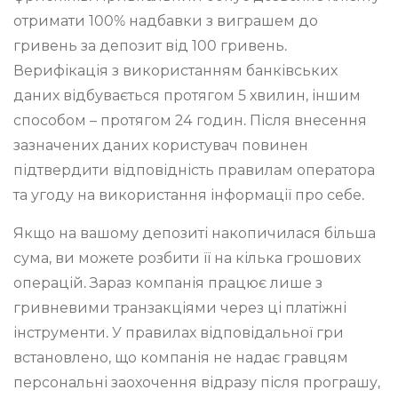
отримати 100% надбавки з виграшем до
гривень за депозит від 100 гривень.
Верифікація з використанням банківських
даних відбувається протягом 5 хвилин, іншим
способом – протягом 24 годин. Після внесення
зазначених даних користувач повинен
підтвердити відповідність правилам оператора
та угоду на використання інформації про себе.
Якщо на вашому депозиті накопичилася більша
сума, ви можете розбити її на кілька грошових
операцій. Зараз компанія працює лише з
гривневими транзакціями через ці платіжні
інструменти. У правилах відповідальної гри
встановлено, що компанія не надає гравцям
персональні заохочення відразу після програшу,