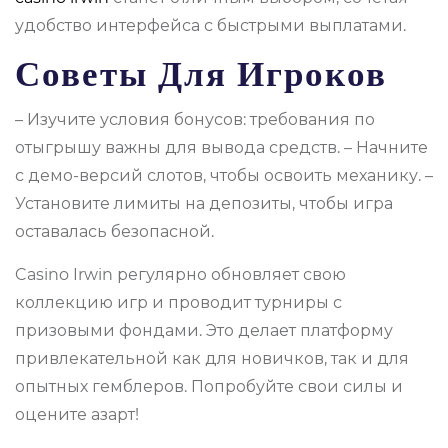
удобство интерфейса с быстрыми выплатами.
Советы Для Игроков
– Изучите условия бонусов: требования по
отыгрышу важны для вывода средств. – Начните
с демо-версий слотов, чтобы освоить механику. –
Установите лимиты на депозиты, чтобы игра
оставалась безопасной.
Casino Irwin регулярно обновляет свою
коллекцию игр и проводит турниры с
призовыми фондами. Это делает платформу
привлекательной как для новичков, так и для
опытных гемблеров. Попробуйте свои силы и
оцените азарт!