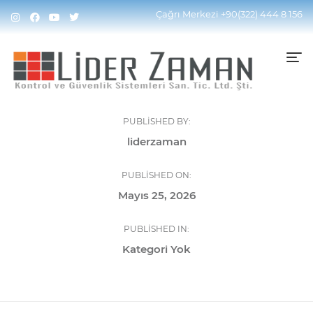
Çağrı Merkezi
+90(322) 444 8 156
PUBLISHED BY:
liderzaman
PUBLISHED ON:
Mayıs 25, 2026
PUBLISHED IN:
Kategori Yok