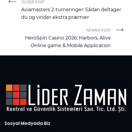
OLDER POST
Aviamasters 2-turneringer: Sådan deltager
du og vinder ekstra præmier
NEWER POST
HeroSpin Casino 2026: Harbors, Alive
Online game & Mobile Application
Sosyal Medyada Biz