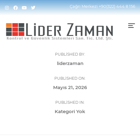
Çağrı Merkezi
+90(322) 444 8 156
PUBLISHED BY:
liderzaman
PUBLISHED ON:
Mayıs 21, 2026
PUBLISHED IN:
Kategori Yok