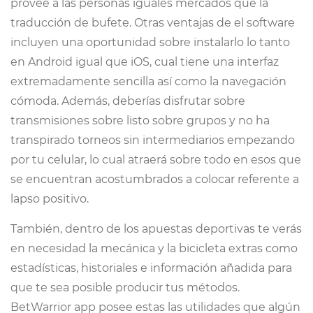
provee a las personas iguales mercados que la
traducción de bufete. Otras ventajas de el software
incluyen una oportunidad sobre instalarlo lo tanto
en Android igual que iOS, cual tiene una interfaz
extremadamente sencilla así­ como la navegación
cómoda. Además, deberías disfrutar sobre
transmisiones sobre listo sobre grupos y no ha
transpirado torneos sin intermediarios empezando
por tu celular, lo cual atraerá sobre todo en esos que
se encuentran acostumbrados a colocar referente a
lapso positivo.
También, dentro de los apuestas deportivas te verás
en necesidad la mecánica y la bicicleta extras como
estadísticas, historiales e información añadida para
que te sea posible producir tus métodos.
BetWarrior app posee estas las utilidades que algún