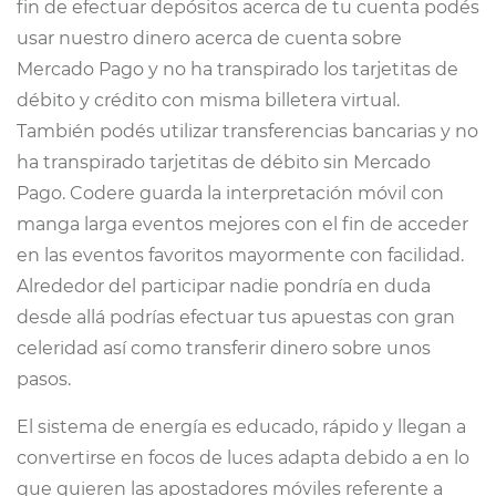
fin de efectuar depósitos acerca de tu cuenta podés
usar nuestro dinero acerca de cuenta sobre
Mercado Pago y no ha transpirado los tarjetitas de
débito y crédito con misma billetera virtual.
También podés utilizar transferencias bancarias y no
ha transpirado tarjetitas de débito sin Mercado
Pago. Codere guarda la interpretación móvil con
manga larga eventos mejores con el fin de acceder
en las eventos favoritos mayormente con facilidad.
Alrededor del participar nadie pondrí­a en duda
desde allá podrías efectuar tus apuestas con gran
celeridad así­ como transferir dinero sobre unos
pasos.
El sistema de energía es educado, rápido y llegan a
convertirse en focos de luces adapta debido a en lo
que quieren las apostadores móviles referente a