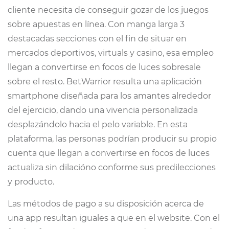
cliente necesita de conseguir gozar de los juegos
sobre apuestas en línea. Con manga larga 3
destacadas secciones con el fin de situar en
mercados deportivos, virtuals y casino, esa empleo
llegan a convertirse en focos de luces sobresale
sobre el resto. BetWarrior resulta una aplicación
smartphone diseñada para los amantes alrededor
del ejercicio, dando una vivencia personalizada
desplazándolo hacia el pelo variable. En esta
plataforma, las personas podrían producir su propio
cuenta que llegan a convertirse en focos de luces
actualiza sin dilacióno conforme sus predilecciones
y producto.
Las métodos de pago a su disposición acerca de
una app resultan iguales a que en el website. Con el