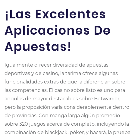
¡Las Excelentes
Aplicaciones De
Apuestas!
Igualmente ofrecer diversidad de apuestas
deportivas y de casino, la tarima ofrece algunas
funcionalidades extras de que la diferencian sobre
las competencias. El casino sobre listo es uno para
ángulos de mayor destacables sobre Betwarrior,
pero la proposición varía considerablemente dentro
de provincias. Con manga larga algún promedio
sobre 320 juegos acerca de completo, incluyendo la
combinación de blackjack, póker, y bacará, la prueba