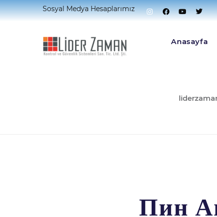
Sosyal Medya Hesaplarımız
Anasayfa
PUBLISHED B
liderzama
Пин Ап