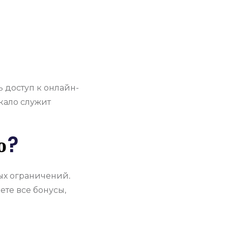
ь доступ к онлайн-
кало служит
о
?
ых ограничений.
ете все бонусы,