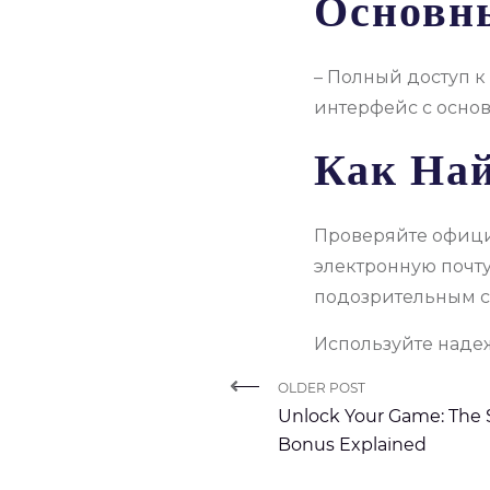
Основн
– Полный доступ к
интерфейс с основ
Как Най
Проверяйте офици
электронную почту
подозрительным с
Используйте наде
OLDER POST
Unlock Your Game: The 
Bonus Explained