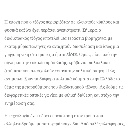
Η εποχή που ο τζόγος περιοριζόταν σε κλειστούς κύκλους και
φυσικά καζίνο έχει περάσει ανεπιστρεπτί. Σήμερα, ο
διαδικτυακός τζόγος αποτελεί μια τεράστια βιομηχανία, με
εκατομμύρια Έλληνες να αναζητούν διασκέδαση και ίσως μια
γρήγορη νίκη στα τραπέζια ή στα slots. Όμως, πίσω από την
αίγλη και την ευκολία πρόσβασης, κρύβονται πολύπλοκα
ζητήματα που απασχολούν έντονα την πολιτική σκηνή. Πώς
αντιμετωπίζουν τα διάφορα πολιτικά κόμματα στην Ελλάδα το
θέμα της μεταρρύθμισης του διαδικτυακού τζόγου; Ας δούμε τις
διαφορετικές οπτικές γωνίες, με φιλική διάθεση και στόχο την
ενημέρωσή σας.
Η τεχνολογία έχει φέρει επανάσταση στον τρόπο που
αλληλεπιδρούμε με τα τυχερά παιχνίδια. Από απλές πλατφόρμες,