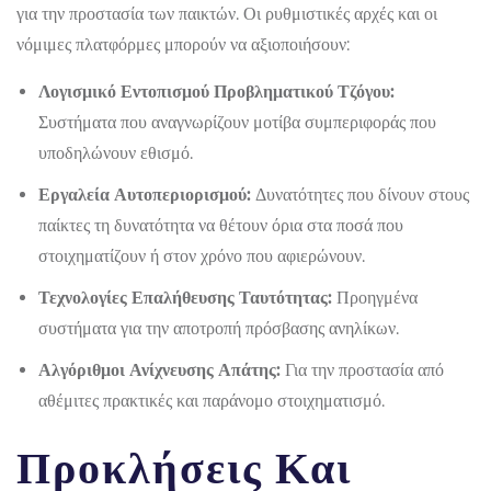
για την προστασία των παικτών. Οι ρυθμιστικές αρχές και οι
νόμιμες πλατφόρμες μπορούν να αξιοποιήσουν:
Λογισμικό Εντοπισμού Προβληματικού Τζόγου:
Συστήματα που αναγνωρίζουν μοτίβα συμπεριφοράς που
υποδηλώνουν εθισμό.
Εργαλεία Αυτοπεριορισμού:
Δυνατότητες που δίνουν στους
παίκτες τη δυνατότητα να θέτουν όρια στα ποσά που
στοιχηματίζουν ή στον χρόνο που αφιερώνουν.
Τεχνολογίες Επαλήθευσης Ταυτότητας:
Προηγμένα
συστήματα για την αποτροπή πρόσβασης ανηλίκων.
Αλγόριθμοι Ανίχνευσης Απάτης:
Για την προστασία από
αθέμιτες πρακτικές και παράνομο στοιχηματισμό.
Προκλήσεις Και