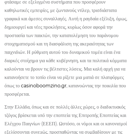
φτάσαμε σε εξελιγμένα συστήματα που προσφέρουν
καθηλωτικές εμπειρίες, με ζωντανούς ντίλερ, τρισδιάστατα
γραφικά και άμεσες συναλλαγές. Αυτή η ραγδαία εξέλιξη, όμως,
δημιουργεί και νέες προκλήσεις, κυρίως όσον αφορά την
προστασία των παικτών, την καταπολέμηση του παράνομου
στοιχηματισμού και τη διασφάλιση της ακεραιότητας των
παιχνιδιών. Η ρύθμιση αυτού του δυναμικού τομέα είναι ένα
διαρκές στοίχημα για κάθε κυβέρνηση, και τα πολιτικά κόμματα
καλούνται να βρουν τις βέλτιστες λύσεις. Μια καλή αρχή για να
κατανοήσετε το τοπίο είναι να ρίξετε μια ματιά σε πλατφόρμες
όπως το
casinoboomzino.gr
, κατανοώντας την ποικιλία που
προσφέρεται.
Στην Ελλάδα, όπως και σε πολλές άλλες χώρες, ο διαδικτυακός
τζόγος βρίσκεται υπό την εποπτεία της Επιτροπής Εποπτείας και
Ελέγχου Παιγνίων (ΕΕΕΠ). Ωστόσο, οι νόμοι και οι κανονισμοί
εξελίσσονται συνεχώς, προσπαθώντας να συμβαδίσουν με τις