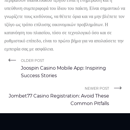
περιβάλλον διαδικτυακού τζόγου είναι η ενημέρωση και η
υπεύθυνη συμπεριφορά του ίδιου του παίκτη. Είναι σημαντικό να
γνωρίζετε τους κινδύνους, να θέτετε όρια και να μην βλέπετε τον
τζόγο ως τρόπο επίλυσης οικονομικών προβλημάτων. Η
κατανόηση του πλαισίου, τόσο σε τεχνολογικό όσο και σε
ρυθμιστικό επίπεδο, είναι το πρώτο βήμα για να απολαύσετε την
εμπειρία σας με ασφάλεια.
OLDER POST
Joospin Casino Mobile App: Inspiring
Success Stories
NEWER POST
Jombet77 Casino Registration: Avoid These
Common Pitfalls