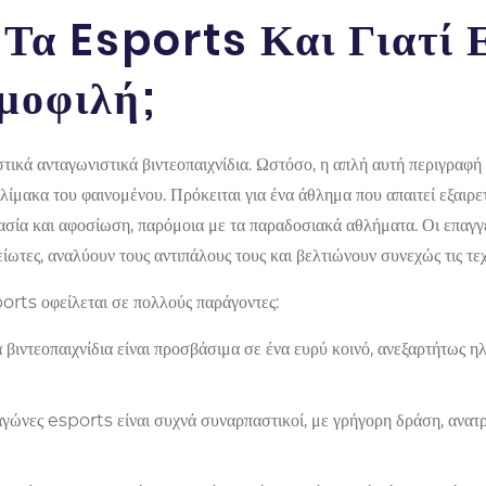
 Τα Esports Και Γιατί 
μοφιλή;
τικά ανταγωνιστικά βιντεοπαιχνίδια. Ωστόσο, η απλή αυτή περιγραφή 
ίμακα του φαινομένου. Πρόκειται για ένα άθλημα που απαιτεί εξαιρετ
ασία και αφοσίωση, παρόμοια με τα παραδοσιακά αθλήματα. Οι επαγγ
ίωτες, αναλύουν τους αντιπάλους τους και βελτιώνουν συνεχώς τις τεχ
orts οφείλεται σε πολλούς παράγοντες:
 βιντεοπαιχνίδια είναι προσβάσιμα σε ένα ευρύ κοινό, ανεξαρτήτως η
γώνες esports είναι συχνά συναρπαστικοί, με γρήγορη δράση, ανατ