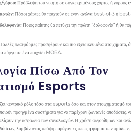
η/γύρου:
Πρόβλεψη του νικητή σε συγκεκριμένους χάρτες ή γύρους εν
χαρτών:
Πόσοι χάρτες θα παιχτούν σε έναν αγώνα best-of-3 ή best-
δολοφονία:
Ποιος παίκτης θα πετύχει την πρώτη “δολοφονία” ή θα πά
Πολλές πλατφόρμες προσφέρουν και πιο εξειδικευμένα στοιχήματα, ό
το πύργο σε ένα παιχνίδι MOBA.
λογία Πίσω Από Τον
ατισμό Esports
ζει κεντρικό ρόλο τόσο στα esports όσο και στον στοιχηματισμό το
οιούν προηγμένα συστήματα για να παρέχουν ζωντανές αποδόσεις, να 
φαλίζουν την ασφάλεια των συναλλαγών. Η χρήση αλγορίθμων και αν
δόσεων, λαμβάνοντας υπόψη παράγοντες όπως η φόρμα των ομάδων, ο