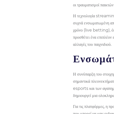
οι τραυματισμοί παικτών 
Η τεχνολογία streaming
συχνά ενσωματωμένη απε
χρόνο (live betting), ό
προσθέτει ένα επιπλέον 
αλλαγές του παιχνιδιού.
Ενσωμάτ
Η συνύπαρξη του στοιχη
σημαντικά πλεονεκτήματ
esports και των αγαπημ
δημιουργεί μια ολοκληρ
Για τις πλατφόρμες, η π
που μπορεί να μην ενδιαφ