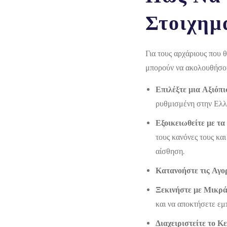
Στοιχημ
Για τους αρχάριους που
μπορούν να ακολουθήσο
Επιλέξτε μια Αξιόπ
ρυθμισμένη στην Ελλ
Εξοικειωθείτε με τα
τους κανόνες τους κα
αίσθηση.
Κατανοήστε τις Αγο
Ξεκινήστε με Μικρά
και να αποκτήσετε εμπ
Διαχειριστείτε το Κ