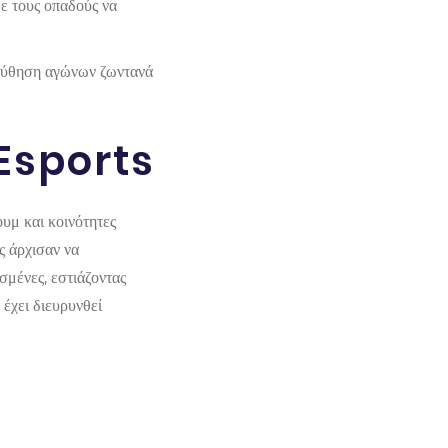
ε τους οπαδούς να
λούθηση αγώνων ζωντανά
 Esports
υμ και κοινότητες
ς άρχισαν να
σμένες, εστιάζοντας
 έχει διευρυνθεί