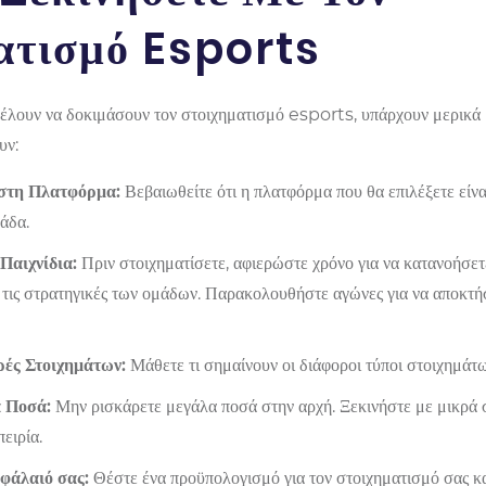
ατισμό Esports
 θέλουν να δοκιμάσουν τον στοιχηματισμό esports, υπάρχουν μερικά
υν:
ιστη Πλατφόρμα:
Βεβαιωθείτε ότι η πλατφόρμα που θα επιλέξετε είνα
άδα.
 Παιχνίδια:
Πριν στοιχηματίσετε, αφιερώστε χρόνο για να κατανοήσε
ι τις στρατηγικές των ομάδων. Παρακολουθήστε αγώνες για να αποκτή
ρές Στοιχημάτων:
Μάθετε τι σημαίνουν οι διάφοροι τύποι στοιχημάτ
 Ποσά:
Μην ρισκάρετε μεγάλα ποσά στην αρχή. Ξεκινήστε με μικρά σ
ειρία.
εφάλαιό σας:
Θέστε ένα προϋπολογισμό για τον στοιχηματισμό σας κα