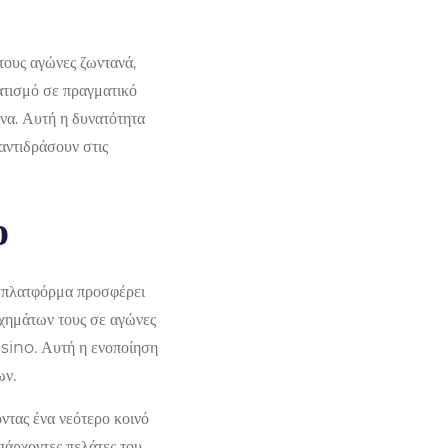
τους αγώνες ζωντανά,
ατισμό σε πραγματικό
να. Αυτή η δυνατότητα
αντιδράσουν στις
ο
α πλατφόρμα προσφέρει
ιχημάτων τους σε αγώνες
asino. Αυτή η ενοποίηση
ων.
ντας ένα νεότερο κοινό
υπάρχοντες πελάτες του