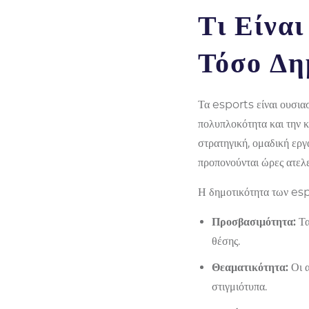
Τι Είναι
Τόσο Δη
Τα esports είναι ουσιασ
πολυπλοκότητα και την κλ
στρατηγική, ομαδική εργ
προπονούνται ώρες ατελε
Η δημοτικότητα των esp
Προσβασιμότητα:
Τα
θέσης.
Θεαματικότητα:
Οι α
στιγμιότυπα.